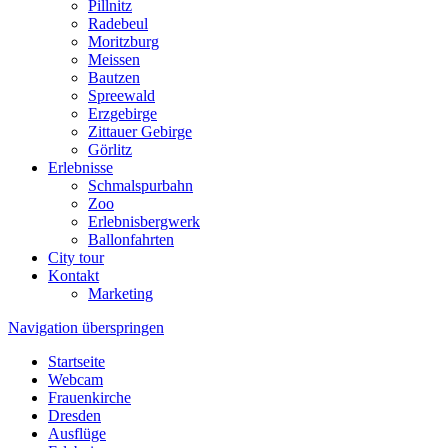
Pillnitz
Radebeul
Moritzburg
Meissen
Bautzen
Spreewald
Erzgebirge
Zittauer Gebirge
Görlitz
Erlebnisse
Schmalspurbahn
Zoo
Erlebnisbergwerk
Ballonfahrten
City tour
Kontakt
Marketing
Navigation überspringen
Startseite
Webcam
Frauenkirche
Dresden
Ausflüge