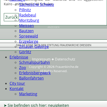
Kairo - mittlerweile 40 Schulen.
Sächsische Schweiz
Pillnitz
Radebeul
Zurück
Moritzburg
Meissen
ANZEIGEN
Bautzen
Spreewald
Erzgebirge
DAS IST KEINE SEITE DER STIFTUNG FRAUENKIRCHE DRESDEN
Zittauer Gebirge
Görlitz
Erlebnisse
Impressum
Datenschutz
❖
Schmalspurbahn
Copyright ©
Frauenkirche.de
Zoo
2026
All Rights Reserved.
Erlebnisbergwerk
Ballonfahrten
City tour
Kontakt
Marketing
➤ Sie befinden sich hier: neuigkeiten