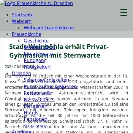
☰
Startseite
Webcam
Webcam Frauenkirche
Frauenkirche
Geschichte
Stadt Weinböhla erhält Privat-
Wiederaufbau
Kirche Heute
Gymnasium mit Sternwarte
Rundgang
Neuigkeiten
2021-01-16 12:56
Dresden
Der 1959 als Pflichtfach mit einer Wochenstunde in der 10.
Sehenswürdigkeiten
Klasse in allen Schulen der DDR eingeführte und unter
Kunst, Kultur & Museen
Protesten führender Pädagogen und Wissenschaftler 2007 in
Restaurants
Sachsen abgeschaffte Astronomie-Unterricht wird in
Weinböhla bei Dresden wieder aufleben. In den Neubau
Bars & Cafe´s
eines privaten Gymnasiums an der Köhlerstraße 53 soll eine
Biergärten
Sternwarte mit modernen Teleskopen integriert werden.
Hotels
Schulträger ist die seit 30 Jahren mit 1000 Mitarbeitern
Pensionen
agierende gemeinnützige Schulgesellschaft Dr. P. Rahn &
Tourismus
Partner. Diese betreut im In- und Ausland - darunter im
Ausflüge
russischen Kaliningrad, auf Mallorca und im ägyptischen