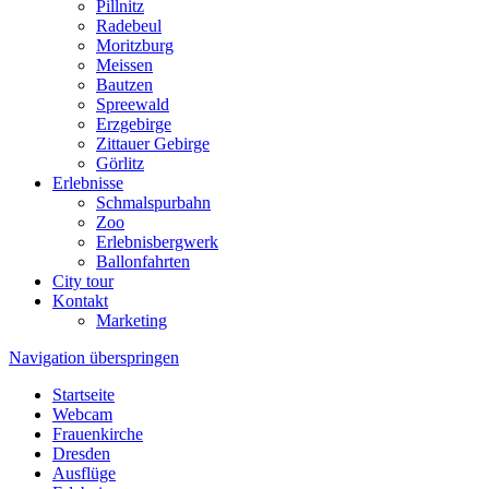
Pillnitz
Radebeul
Moritzburg
Meissen
Bautzen
Spreewald
Erzgebirge
Zittauer Gebirge
Görlitz
Erlebnisse
Schmalspurbahn
Zoo
Erlebnisbergwerk
Ballonfahrten
City tour
Kontakt
Marketing
Navigation überspringen
Startseite
Webcam
Frauenkirche
Dresden
Ausflüge