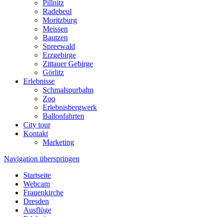
Pillnitz
Radebeul
Moritzburg
Meissen
Bautzen
Spreewald
Erzgebirge
Zittauer Gebirge
Görlitz
Erlebnisse
Schmalspurbahn
Zoo
Erlebnisbergwerk
Ballonfahrten
City tour
Kontakt
Marketing
Navigation überspringen
Startseite
Webcam
Frauenkirche
Dresden
Ausflüge