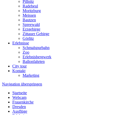
Pillnitz
Radebeul
Moritzburg
Meissen
Bautzen
Spreewald
Erzgebirge
Zittauer Gebirge
Görlitz
Erlebnisse
Schmalspurbahn
Zoo
Erlebnisbergwerk
Ballonfahrten
City tour
Kontakt
Marketing
Navigation überspringen
Startseite
Webcam
Frauenkirche
Dresden
Ausflüge