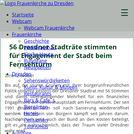
☰
Startseite
Webcam
Webcam Frauenkirche
Frauenkirche
Geschichte
56 Dresdner Stadträte stimmten
Wiederaufbau
Kirche Heute
für Engagement der Stadt beim
Rundgang
Fernsehturm
Neuigkeiten
Dresden
2018-12-14 00:01
Sehenswürdigkeiten
Bis auf die sturen Grünen mit ihrer bürgerunfreundlichen
Kunst, Kultur & Museen
Politik stimmte gestern der Dresdner Stadtrat mit 56 Stimmen
Restaurants
und damit überwältigender Mehrheit für ein finanzielles
Bars & Cafe´s
Engagement der Landeshauptstadt am Fernsehturm. Der seit
Biergärten
1991 gesperrte Turm soll nach Sanierung wiedereröffnet
Hotels
werden. Ein Verein von Bürgern kämpft seit Jahren darum.
Nachdem sich jetzt auch der Bund an den Kosten beteiligt,
Pensionen
gilt es als wahrscheinlich, dass der Traum vieler Dresdner
Tourismus
wahr wird.
Ausflüge