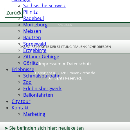
Sächsische Schweiz
Pillnitz
Zurück
Radebeul
Moritzburg
ANZEIGEN
Meissen
Bautzen
Spreewald
DAS IST KEINE SEITE DER STIFTUNG FRAUENKIRCHE DRESDEN
Erzgebirge
Zittauer Gebirge
Görlitz
Impressum
Datenschutz
❖
Erlebnisse
Copyright ©
Frauenkirche.de
2026
Schmalspurbahn
All Rights Reserved.
Zoo
Erlebnisbergwerk
Ballonfahrten
City tour
Kontakt
Marketing
➤ Sie befinden sich hier: neuigkeiten