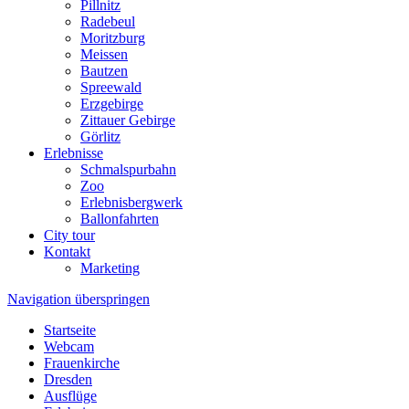
Pillnitz
Radebeul
Moritzburg
Meissen
Bautzen
Spreewald
Erzgebirge
Zittauer Gebirge
Görlitz
Erlebnisse
Schmalspurbahn
Zoo
Erlebnisbergwerk
Ballonfahrten
City tour
Kontakt
Marketing
Navigation überspringen
Startseite
Webcam
Frauenkirche
Dresden
Ausflüge