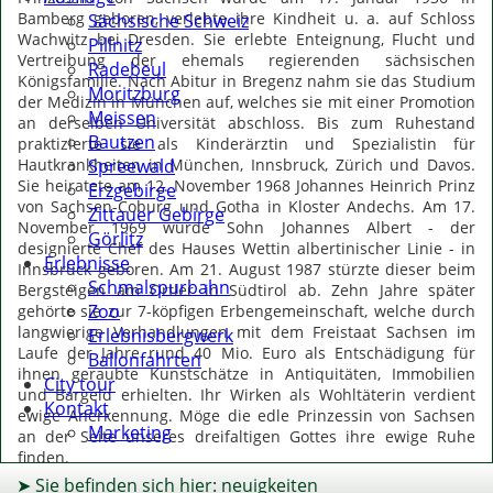
Bamberg geboren, verlebte ihre Kindheit u. a. auf Schloss
Sächsische Schweiz
Wachwitz bei Dresden. Sie erlebte Enteignung, Flucht und
Pillnitz
Vertreibung der ehemals regierenden sächsischen
Radebeul
Königsfamilie. Nach Abitur in Bregenz nahm sie das Studium
Moritzburg
der Medizin in München auf, welches sie mit einer Promotion
Meissen
an derselben Universität abschloss. Bis zum Ruhestand
Bautzen
praktizierte sie als Kinderärztin und Spezialistin für
Hautkrankheiten in München, Innsbruck, Zürich und Davos.
Spreewald
Sie heiratete am 12. November 1968 Johannes Heinrich Prinz
Erzgebirge
von Sachsen-Coburg und Gotha in Kloster Andechs. Am 17.
Zittauer Gebirge
November 1969 wurde Sohn Johannes Albert - der
Görlitz
designierte Chef des Hauses Wettin albertinischer Linie - in
Erlebnisse
Innsbruck geboren. Am 21. August 1987 stürzte dieser beim
Schmalspurbahn
Bergsteigen am Ortler in Südtirol ab. Zehn Jahre später
Zoo
gehörte sie zur 7-köpfigen Erbengemeinschaft, welche durch
langwierige Verhandlungen mit dem Freistaat Sachsen im
Erlebnisbergwerk
Laufe der Jahre rund 40 Mio. Euro als Entschädigung für
Ballonfahrten
ihnen geraubte Kunstschätze in Antiquitäten, Immobilien
City tour
und Bargeld erhielten. Ihr Wirken als Wohltäterin verdient
Kontakt
ewige Anerkennung. Möge die edle Prinzessin von Sachsen
Marketing
an der Seite unseres dreifaltigen Gottes ihre ewige Ruhe
finden.
➤ Sie befinden sich hier: neuigkeiten