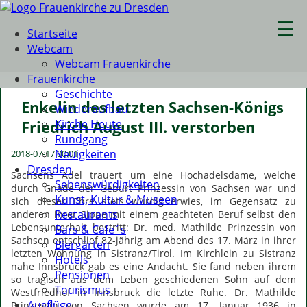
☰
Startseite
Webcam
Webcam Frauenkirche
Frauenkirche
Geschichte
Enkelin des letzten Sachsen-Königs
Wiederaufbau
Kirche Heute
Friedrich August III. verstorben
Rundgang
Neuigkeiten
2018-07-17 00:01
Dresden
Sachsens Adel trauert um eine Hochadelsdame, welche
Sehenswürdigkeiten
durch Gnade der Geburt Prinzessin von Sachsen war und
Kunst, Kultur & Museen
sich dieser Ehre stets würdig erwies, im Gegensatz zu
Restaurants
anderen ihrer Sippe mit einem geachteten Beruf selbst den
Lebensunterhalt bestritt: Dr. med. Mathilde Prinzessin von
Bars & Cafe´s
Sachsen entschlief 82-jährig am Abend des
17. März
in ihrer
Biergärten
letzten Wohnung in Sistranz/Tirol. Im Kirchlein zu Sistranz
Hotels
nahe Innsbruck gab es eine Andacht. Sie fand neben ihrem
Pensionen
so tragisch aus dem Leben geschiedenen Sohn auf dem
Tourismus
Westfriedhof in Innsbruck die letzte Ruhe. Dr. Mathilde
Ausflüge
Prinzessin von Sachsen wurde am 17. Januar 1936 in