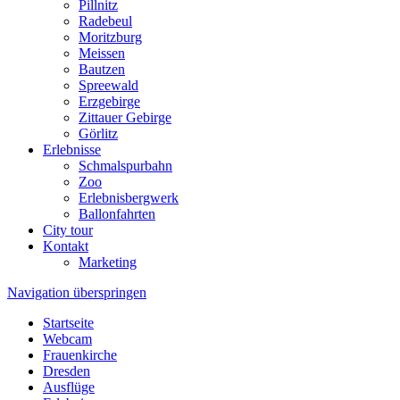
Pillnitz
Radebeul
Moritzburg
Meissen
Bautzen
Spreewald
Erzgebirge
Zittauer Gebirge
Görlitz
Erlebnisse
Schmalspurbahn
Zoo
Erlebnisbergwerk
Ballonfahrten
City tour
Kontakt
Marketing
Navigation überspringen
Startseite
Webcam
Frauenkirche
Dresden
Ausflüge