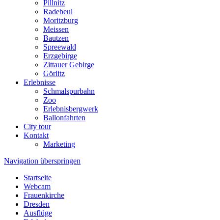
Pillnitz
Radebeul
Moritzburg
Meissen
Bautzen
Spreewald
Erzgebirge
Zittauer Gebirge
Görlitz
Erlebnisse
Schmalspurbahn
Zoo
Erlebnisbergwerk
Ballonfahrten
City tour
Kontakt
Marketing
Navigation überspringen
Startseite
Webcam
Frauenkirche
Dresden
Ausflüge