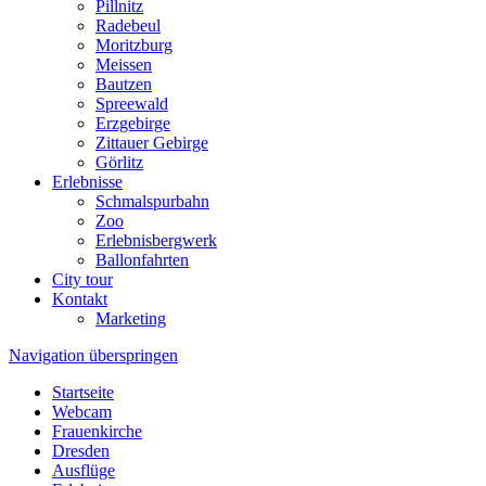
Pillnitz
Radebeul
Moritzburg
Meissen
Bautzen
Spreewald
Erzgebirge
Zittauer Gebirge
Görlitz
Erlebnisse
Schmalspurbahn
Zoo
Erlebnisbergwerk
Ballonfahrten
City tour
Kontakt
Marketing
Navigation überspringen
Startseite
Webcam
Frauenkirche
Dresden
Ausflüge